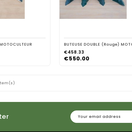
shopping_cart
visibility
visibility
) MOTOCULTEUR
Price
€458.33
€550.00
item(s)
ter