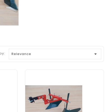
by:

Relevance