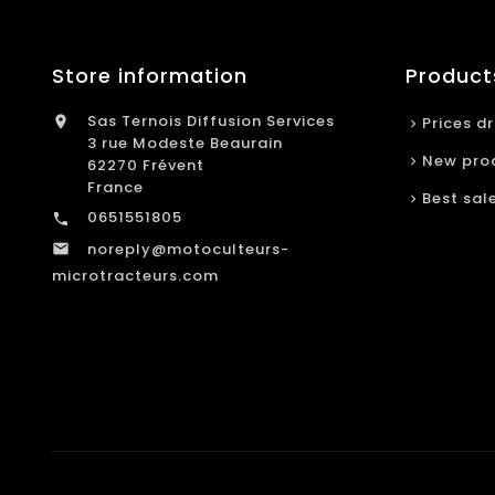
Store information
Product
Sas Ternois Diffusion Services

Prices d
3 rue Modeste Beaurain
New pro
62270 Frévent
France
Best sal
0651551805

noreply@motoculteurs-

microtracteurs.com