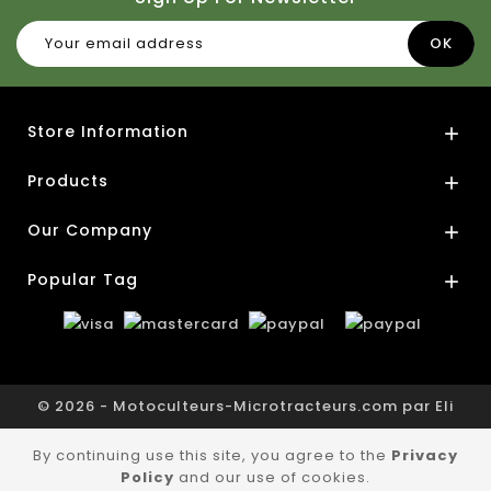
Store Information

Products

Our Company

Popular Tag

© 2026 - Motoculteurs-Microtracteurs.com par Eli
By continuing use this site, you agree to the
Privacy
Policy
and our use of cookies.