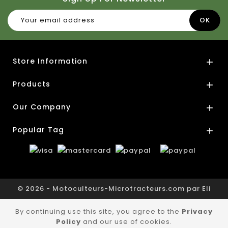
Store Information

Products

Our Company

Popular Tag

© 2026 - Motoculteurs-Microtracteurs.com par Eli
By continuing use this site, you agree to the
Privacy
Policy
and our use of cookies.